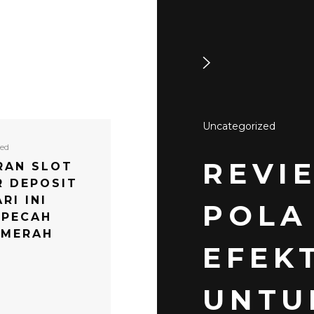
Uncategorized
zed
REVI
RAN SLOT
 DEPOSIT
RI INI
POLA
 PECAH
 MERAH
EFEK
UNTU
RE