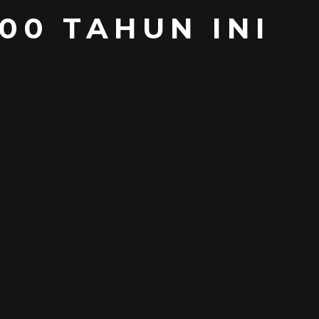
00 TAHUN INI